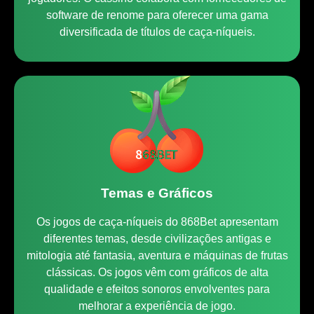
software de renome para oferecer uma gama
diversificada de títulos de caça-níqueis.
Temas e Gráficos
Os jogos de caça-níqueis do 868Bet apresentam
diferentes temas, desde civilizações antigas e
mitologia até fantasia, aventura e máquinas de frutas
clássicas. Os jogos vêm com gráficos de alta
qualidade e efeitos sonoros envolventes para
melhorar a experiência de jogo.