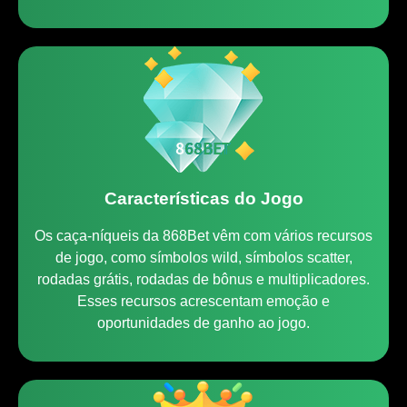
Características do Jogo
Os caça-níqueis da 868Bet vêm com vários recursos
de jogo, como símbolos wild, símbolos scatter,
rodadas grátis, rodadas de bônus e multiplicadores.
Esses recursos acrescentam emoção e
oportunidades de ganho ao jogo.