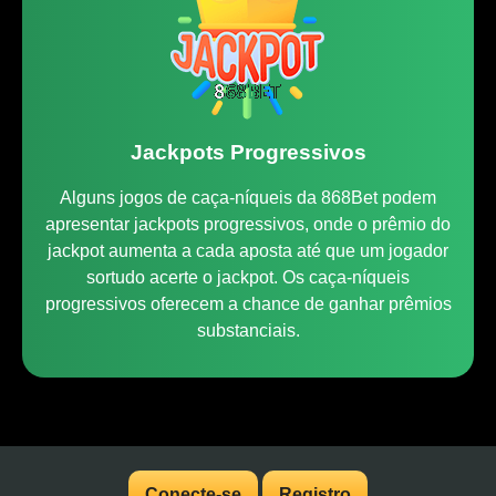
Jackpots Progressivos
Alguns jogos de caça-níqueis da 868Bet podem
apresentar jackpots progressivos, onde o prêmio do
jackpot aumenta a cada aposta até que um jogador
sortudo acerte o jackpot. Os caça-níqueis
progressivos oferecem a chance de ganhar prêmios
substanciais.
Conecte-se
Registro