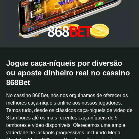
Jogue caça-níqueis por diversão
ou aposte dinheiro real no cassino
868Bet
No cassino 868Bet, nós nos orgulhamos de oferecer os
melhores caça-níqueis online aos nossos jogadores.
Temos tudo, desde os clássicos caça-níqueis de vídeo de
3 tambores até os mais recentes caça-níqueis de 5
tambores e vídeo disponíveis. Oferecemos uma ampla
variedade de jackpots progressivos, incluindo Mega