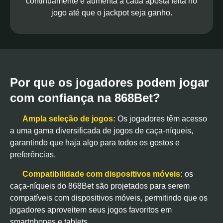
continuamente e aumenta a cada aposta feita no
jogo até que o jackpot seja ganho.
Por que os jogadores podem jogar
com confiança na 868Bet?
Ampla seleção de jogos:
Os jogadores têm acesso
a uma gama diversificada de jogos de caça-níqueis,
garantindo que haja algo para todos os gostos e
preferências.
Compatibilidade com dispositivos móveis:
os
caça-níqueis do 868Bet são projetados para serem
compatíveis com dispositivos móveis, permitindo que os
jogadores aproveitem seus jogos favoritos em
smartphones e tablets.