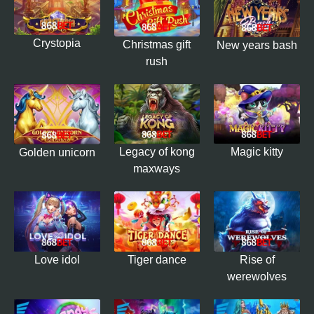
Crystopia
Christmas gift
New years bash
rush
Legacy of kong
Magic kitty
Golden unicorn
maxways
Tiger dance
Love idol
Rise of
werewolves