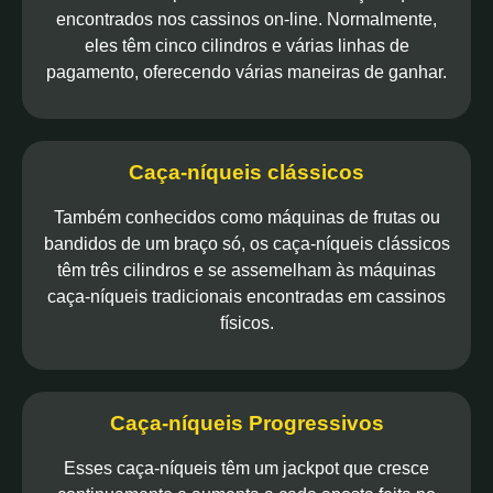
encontrados nos cassinos on-line. Normalmente,
eles têm cinco cilindros e várias linhas de
pagamento, oferecendo várias maneiras de ganhar.
Caça-níqueis clássicos
Também conhecidos como máquinas de frutas ou
bandidos de um braço só, os caça-níqueis clássicos
têm três cilindros e se assemelham às máquinas
caça-níqueis tradicionais encontradas em cassinos
físicos.
Caça-níqueis Progressivos
Esses caça-níqueis têm um jackpot que cresce