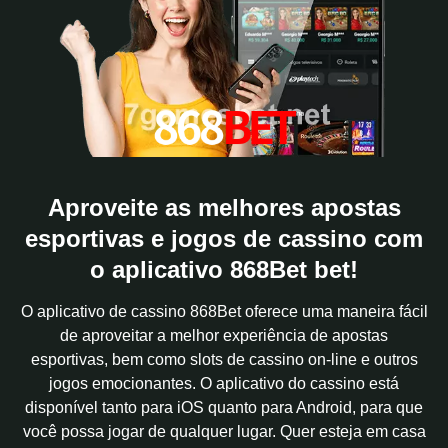
Aproveite as melhores apostas
esportivas e jogos de cassino com
o aplicativo 868Bet bet!
O aplicativo de cassino 868Bet oferece uma maneira fácil
de aproveitar a melhor experiência de apostas
esportivas, bem como slots de cassino on-line e outros
jogos emocionantes. O aplicativo do cassino está
disponível tanto para iOS quanto para Android, para que
você possa jogar de qualquer lugar. Quer esteja em casa