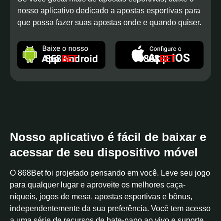
nosso aplicativo dedicado a apostas esportivas para
que possa fazer suas apostas onde e quando quiser.
Nosso aplicativo é fácil de baixar e
acessar de seu dispositivo móvel
O 868Bet foi projetado pensando em você. Leve seu jogo
para qualquer lugar e aproveite os melhores caça-
níqueis, jogos de mesa, apostas esportivas e bônus,
independentemente da sua preferência. Você tem acesso
a uma série de recursos de bate-papo ao vivo e suporte