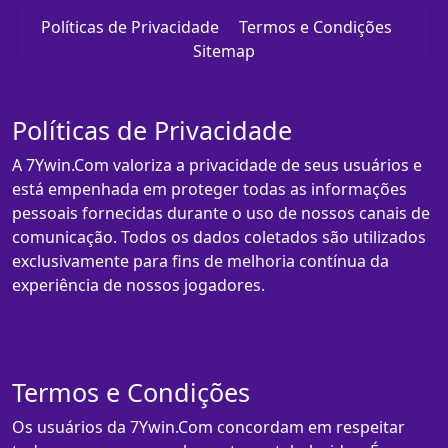
Políticas de Privacidade
Termos e Condições
Sitemap
Políticas de Privacidade
A 7Ywin.Com valoriza a privacidade de seus usuários e
está empenhada em proteger todas as informações
pessoais fornecidas durante o uso de nossos canais de
comunicação. Todos os dados coletados são utilizados
exclusivamente para fins de melhoria contínua da
experiência de nossos jogadores.
Termos e Condições
Os usuários da 7Ywin.Com concordam em respeitar