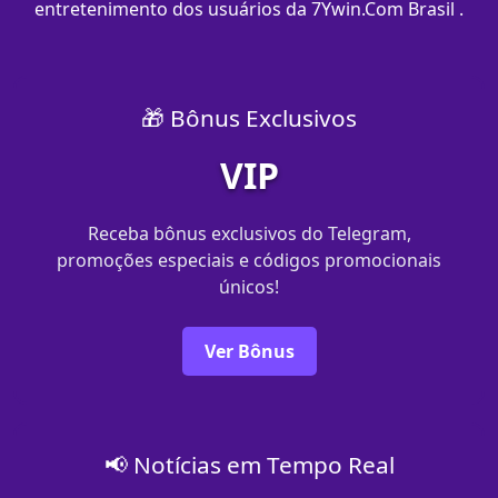
entretenimento dos usuários da 7Ywin.Com Brasil .
🎁 Bônus Exclusivos
VIP
Receba bônus exclusivos do Telegram,
promoções especiais e códigos promocionais
únicos!
Ver Bônus
📢 Notícias em Tempo Real