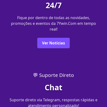
24/7
Fique por dentro de todas as novidades,
promoções e eventos da 7Ywin.Com em tempo
real!
Ver Notícias
💬 Suporte Direto
Chat
Suporte direto via Telegram, respostas rápidas e
atendimento personalizado!