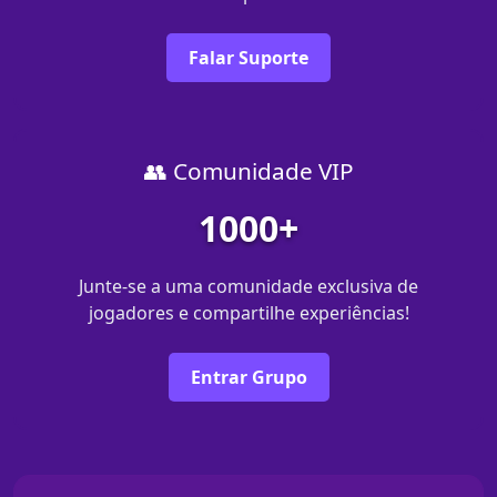
Falar Suporte
👥 Comunidade VIP
1000+
Junte-se a uma comunidade exclusiva de
jogadores e compartilhe experiências!
Entrar Grupo