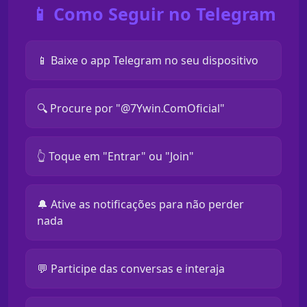
📱 Como Seguir no Telegram
📱 Baixe o app Telegram no seu dispositivo
🔍 Procure por "@7Ywin.ComOficial"
👆 Toque em "Entrar" ou "Join"
🔔 Ative as notificações para não perder
nada
💬 Participe das conversas e interaja