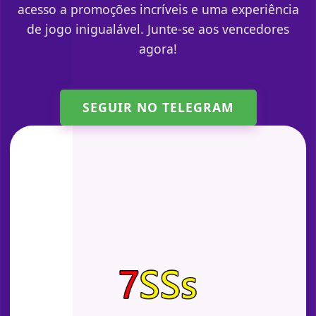
acesso a promoções incríveis e uma experiência
de jogo inigualável. Junte-se aos vencedores
agora!
SEGUIR NO TELEGRAM