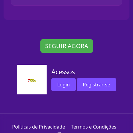
SEGUIR AGORA
Acessos
Login
Registrar-se
Políticas de Privacidade
Termos e Condições