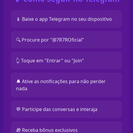
📱 Baixe o app Telegram no seu dispositivo
🔍 Procure por "@7R7ROficial"
👆 Toque em "Entrar" ou "Join"
🔔 Ative as notificações para não perder
nada
💬 Participe das conversas e interaja
🎁 Receba bônus exclusivos