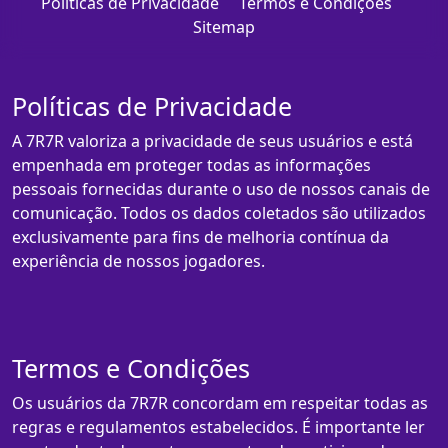
Políticas de Privacidade
Termos e Condições
Sitemap
Políticas de Privacidade
A 7R7R valoriza a privacidade de seus usuários e está
empenhada em proteger todas as informações
pessoais fornecidas durante o uso de nossos canais de
comunicação. Todos os dados coletados são utilizados
exclusivamente para fins de melhoria contínua da
experiência de nossos jogadores.
Termos e Condições
Os usuários da 7R7R concordam em respeitar todas as
regras e regulamentos estabelecidos. É importante ler