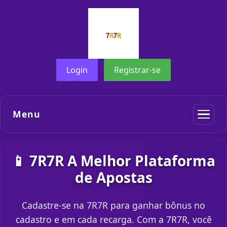
Login
Registrar-se
Menu
📱 7R7R A Melhor Plataforma
de Apostas
Cadastre-se na 7R7R para ganhar bônus no
cadastro e em cada recarga. Com a 7R7R, você