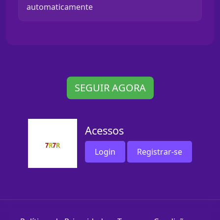
automaticamente
SEGUIR AGORA
Acessos
Login
Registrar-se