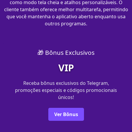
como modo tela cheia e atalhos personalizáveis. O
cliente também oferece melhor multitarefa, permitindo
que você mantenha o aplicativo aberto enquanto usa
outros programas.
🎁 Bônus Exclusivos
VIP
Receba bônus exclusivos do Telegram,
promoções especiais e códigos promocionais
únicos!
Ver Bônus