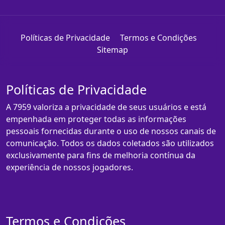
Políticas de Privacidade
Termos e Condições
Sitemap
Políticas de Privacidade
A 7959 valoriza a privacidade de seus usuários e está
empenhada em proteger todas as informações
pessoais fornecidas durante o uso de nossos canais de
comunicação. Todos os dados coletados são utilizados
exclusivamente para fins de melhoria contínua da
experiência de nossos jogadores.
Termos e Condições