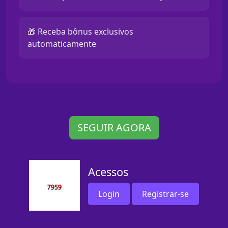
🎁 Receba bônus exclusivos
automaticamente
SEGUIR AGORA
Acessos
Login
Registrar-se