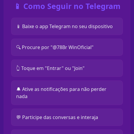
📱 Como Seguir no Telegram
📱 Baixe o app Telegram no seu dispositivo
🔍 Procure por "@78Br WinOficial"
👆 Toque em "Entrar" ou "Join"
🔔 Ative as notificações para não perder
nada
💬 Participe das conversas e interaja