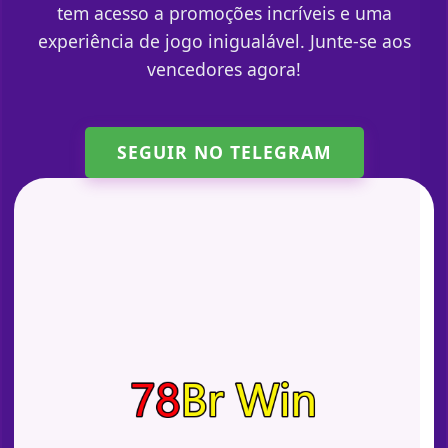
tem acesso a promoções incríveis e uma
experiência de jogo inigualável. Junte-se aos
vencedores agora!
SEGUIR NO TELEGRAM