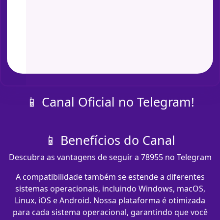
📱 Canal Oficial no Telegram!
📱 Benefícios do Canal
Descubra as vantagens de seguir a 78955 no Telegram
A compatibilidade também se estende a diferentes
sistemas operacionais, incluindo Windows, macOS,
Linux, iOS e Android. Nossa plataforma é otimizada
para cada sistema operacional, garantindo que você