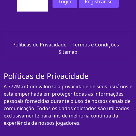
Login
Registrar-se
Políticas de Privacidade
Termos e Condições
Sitemap
Políticas de Privacidade
A 777Max.Com valoriza a privacidade de seus usuários e
está empenhada em proteger todas as informações
pessoais fornecidas durante o uso de nossos canais de
comunicação. Todos os dados coletados são utilizados
exclusivamente para fins de melhoria contínua da
experiência de nossos jogadores.