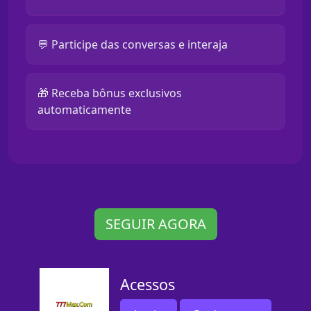
💬 Participe das conversas e interaja
🎁 Receba bônus exclusivos
automaticamente
SEGUIR AGORA
Acessos