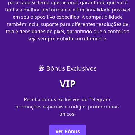
para cada sistema operacional, garantindo que você
tenha a melhor performance e funcionalidade possível
em seu dispositivo específico. A compatibilidade
também inclui suporte para diferentes resoluções de
tela e densidades de pixel, garantindo que o conteúdo
seja sempre exibido corretamente.
🎁 Bônus Exclusivos
VIP
Receba bônus exclusivos do Telegram,
promoções especiais e códigos promocionais
únicos!
Ver Bônus