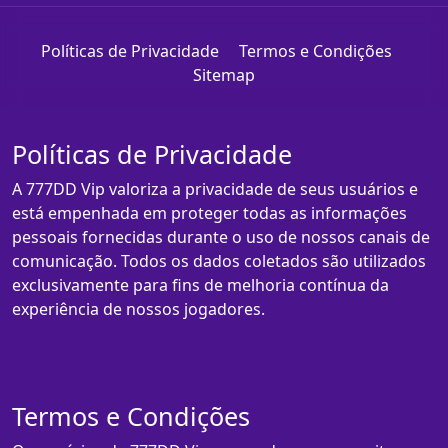
Políticas de Privacidade
Termos e Condições
Sitemap
Políticas de Privacidade
A 777DD Vip valoriza a privacidade de seus usuários e
está empenhada em proteger todas as informações
pessoais fornecidas durante o uso de nossos canais de
comunicação. Todos os dados coletados são utilizados
exclusivamente para fins de melhoria contínua da
experiência de nossos jogadores.
Termos e Condições