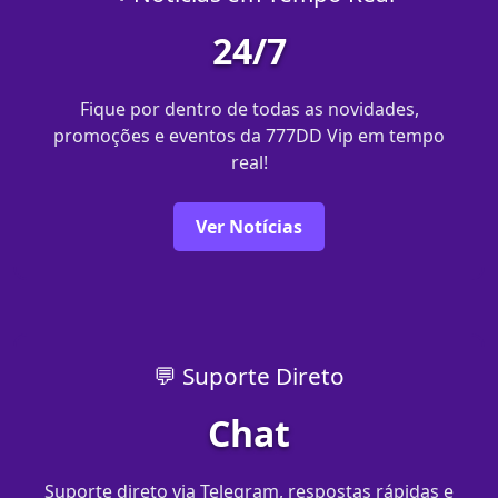
24/7
Fique por dentro de todas as novidades,
promoções e eventos da 777DD Vip em tempo
real!
Ver Notícias
💬 Suporte Direto
Chat
Suporte direto via Telegram, respostas rápidas e