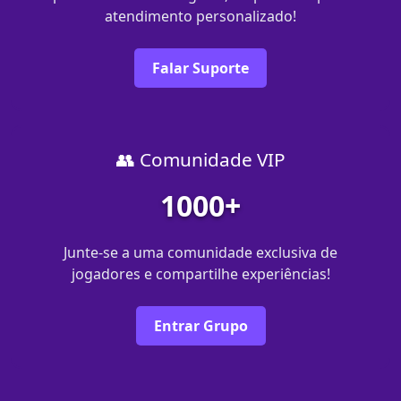
atendimento personalizado!
Falar Suporte
👥 Comunidade VIP
1000+
Junte-se a uma comunidade exclusiva de
jogadores e compartilhe experiências!
Entrar Grupo