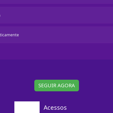
a
aticamente
SEGUIR AGORA
Acessos