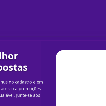
lhor
postas
ônus no cadastro e em
m acesso a promoções
ualável. Junte-se aos