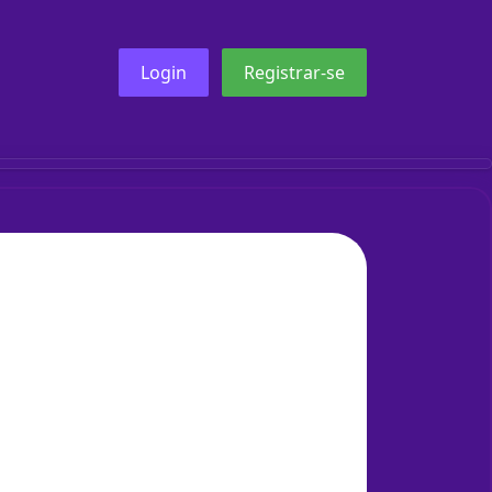
Login
Registrar-se