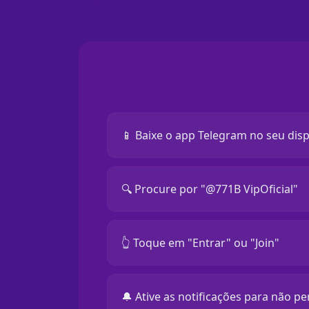
📱 Baixe o app Telegram no seu disp
🔍 Procure por "@771B VipOficial"
👆 Toque em "Entrar" ou "Join"
🔔 Ative as notificações para não p