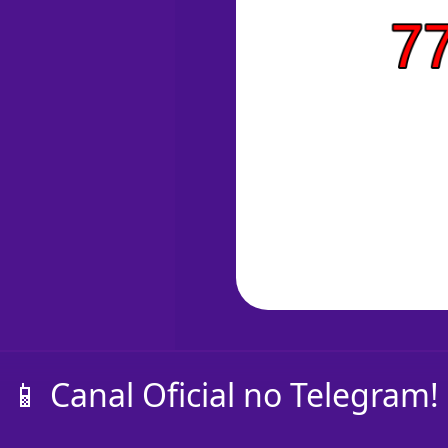
📱 Canal Oficial no Telegram!