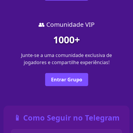
👥 Comunidade VIP
1000+
Junte-se a uma comunidade exclusiva de
jogadores e compartilhe experiências!
Entrar Grupo
📱 Como Seguir no Telegram