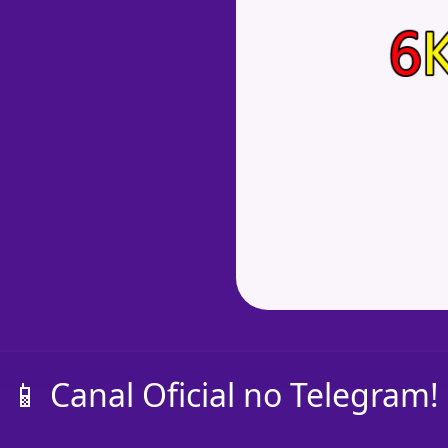
📱 Canal Oficial no Telegram!