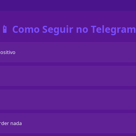
📱 Como Seguir no Telegram
ositivo
erder nada