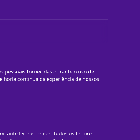
s pessoais fornecidas durante o uso de
elhoria contínua da experiência de nossos
ortante ler e entender todos os termos