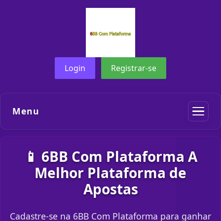
Login
Registrar-se
Menu
📱 6BB Com Plataforma A
Melhor Plataforma de
Apostas
Cadastre-se na 6BB Com Plataforma para ganhar