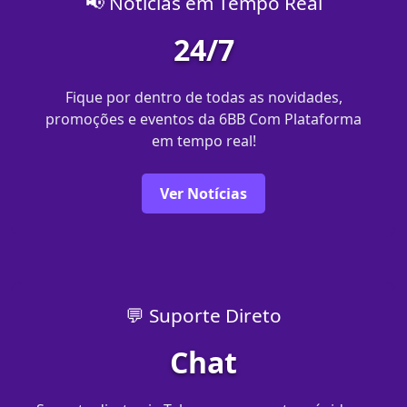
📢 Notícias em Tempo Real
24/7
Fique por dentro de todas as novidades,
promoções e eventos da 6BB Com Plataforma
em tempo real!
Ver Notícias
💬 Suporte Direto
Chat