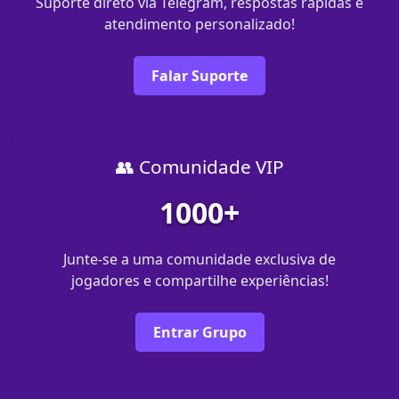
Suporte direto via Telegram, respostas rápidas e
atendimento personalizado!
Falar Suporte
👥 Comunidade VIP
1000+
Junte-se a uma comunidade exclusiva de
jogadores e compartilhe experiências!
Entrar Grupo