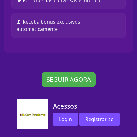
💬 Participe das conversas e interaja
🎁 Receba bônus exclusivos
automaticamente
SEGUIR AGORA
Acessos
Login
Registrar-se