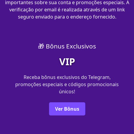
importantes sobre sua conta e promoções especiais. A
verificação por email é realizada através de um link
seguro enviado para o endereço fornecido.
🎁 Bônus Exclusivos
VIP
Receba bônus exclusivos do Telegram,
promoções especiais e códigos promocionais
únicos!
Ver Bônus