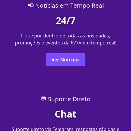
📢 Notícias em Tempo Real
24/7
Fique por dentro de todas as novidades,
promoções e eventos da 677V em tempo real!
Ver Notícias
💬 Suporte Direto
Chat
Suporte direto via Telegram, respostas rápidas e