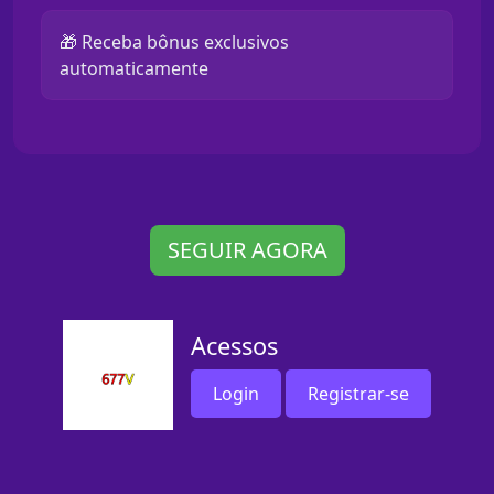
🎁 Receba bônus exclusivos
automaticamente
SEGUIR AGORA
Acessos
Login
Registrar-se