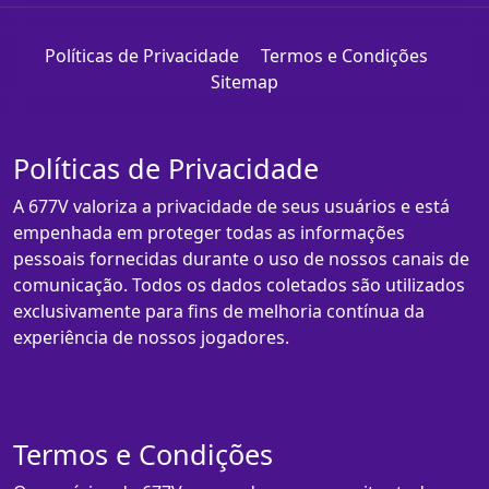
Políticas de Privacidade
Termos e Condições
Sitemap
Políticas de Privacidade
A 677V valoriza a privacidade de seus usuários e está
empenhada em proteger todas as informações
pessoais fornecidas durante o uso de nossos canais de
comunicação. Todos os dados coletados são utilizados
exclusivamente para fins de melhoria contínua da
experiência de nossos jogadores.
Termos e Condições