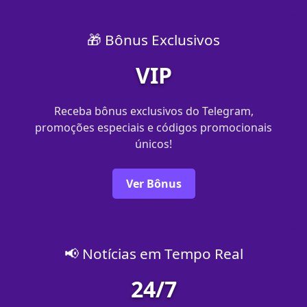
🎁 Bônus Exclusivos
VIP
Receba bônus exclusivos do Telegram,
promoções especiais e códigos promocionais
únicos!
Ver Bônus
📢 Notícias em Tempo Real
24/7