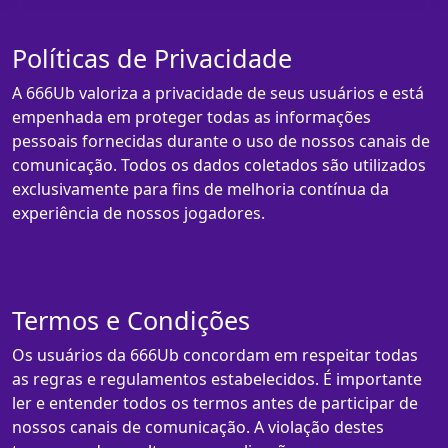
Políticas de Privacidade
A 666Ub valoriza a privacidade de seus usuários e está
empenhada em proteger todas as informações
pessoais fornecidas durante o uso de nossos canais de
comunicação. Todos os dados coletados são utilizados
exclusivamente para fins de melhoria contínua da
experiência de nossos jogadores.
Termos e Condições
Os usuários da 666Ub concordam em respeitar todas
as regras e regulamentos estabelecidos. É importante
ler e entender todos os termos antes de participar de
nossos canais de comunicação. A violação destes