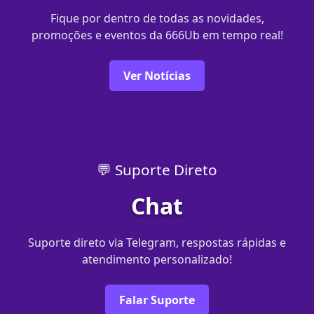
Fique por dentro de todas as novidades,
promoções e eventos da 666Ub em tempo real!
Ver Notícias
💬 Suporte Direto
Chat
Suporte direto via Telegram, respostas rápidas e
atendimento personalizado!
Falar Suporte