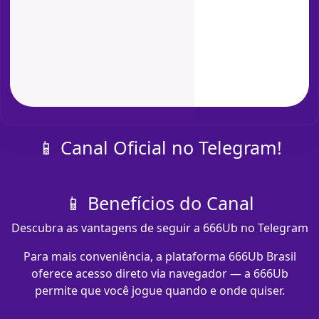
📱 Canal Oficial no Telegram!
📱 Benefícios do Canal
Descubra as vantagens de seguir a 666Ub no Telegram
Para mais conveniência, a plataforma 666Ub Brasil
oferece acesso direto via navegador — a 666Ub
permite que você jogue quando e onde quiser.