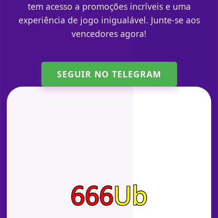
tem acesso a promoções incríveis e uma
experiência de jogo inigualável. Junte-se aos
vencedores agora!
SEGUIR NO TELEGRAM