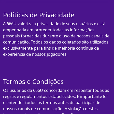
Políticas de Privacidade
A 666U valoriza a privacidade de seus usuários e está
empenhada em proteger todas as informações
pessoais fornecidas durante o uso de nossos canais de
comunicação. Todos os dados coletados são utilizados
exclusivamente para fins de melhoria contínua da
experiência de nossos jogadores.
Termos e Condições
Os usuários da 666U concordam em respeitar todas as
regras e regulamentos estabelecidos. É importante ler
e entender todos os termos antes de participar de
nossos canais de comunicação. A violação destes