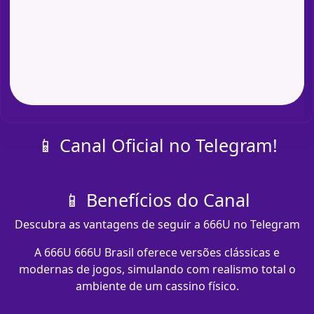
📱 Canal Oficial no Telegram!
📱 Benefícios do Canal
Descubra as vantagens de seguir a 666U no Telegram
A 666U 666U Brasil oferece versões clássicas e
modernas de jogos, simulando com realismo total o
ambiente de um cassino físico.