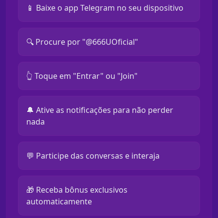
📱 Baixe o app Telegram no seu dispositivo
🔍 Procure por "@666UOficial"
👆 Toque em "Entrar" ou "Join"
🔔 Ative as notificações para não perder
nada
💬 Participe das conversas e interaja
🎁 Receba bônus exclusivos
automaticamente