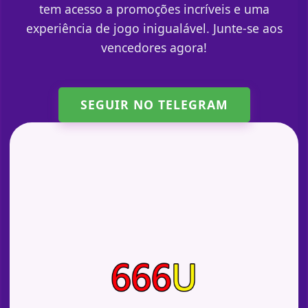
tem acesso a promoções incríveis e uma
experiência de jogo inigualável. Junte-se aos
vencedores agora!
SEGUIR NO TELEGRAM