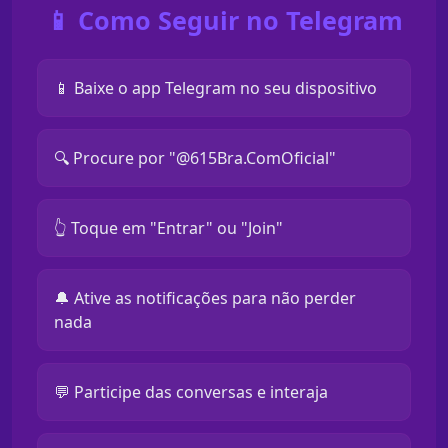
📱 Como Seguir no Telegram
📱 Baixe o app Telegram no seu dispositivo
🔍 Procure por "@615Bra.ComOficial"
👆 Toque em "Entrar" ou "Join"
🔔 Ative as notificações para não perder
nada
💬 Participe das conversas e interaja