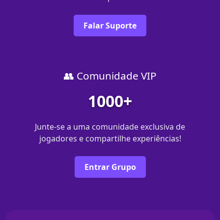
Falar Suporte
👥 Comunidade VIP
1000+
Junte-se a uma comunidade exclusiva de
jogadores e compartilhe experiências!
Entrar Grupo