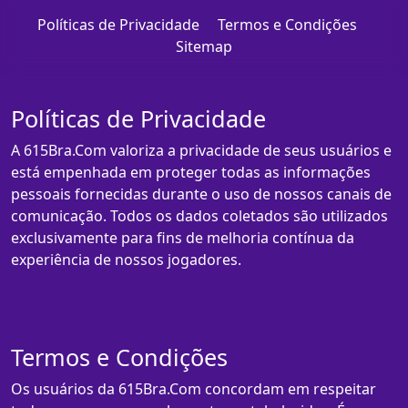
Políticas de Privacidade
Termos e Condições
Sitemap
Políticas de Privacidade
A 615Bra.Com valoriza a privacidade de seus usuários e
está empenhada em proteger todas as informações
pessoais fornecidas durante o uso de nossos canais de
comunicação. Todos os dados coletados são utilizados
exclusivamente para fins de melhoria contínua da
experiência de nossos jogadores.
Termos e Condições
Os usuários da 615Bra.Com concordam em respeitar