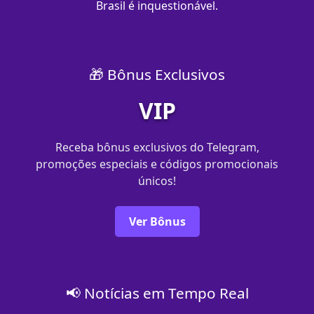
Brasil é inquestionável.
🎁 Bônus Exclusivos
VIP
Receba bônus exclusivos do Telegram,
promoções especiais e códigos promocionais
únicos!
Ver Bônus
📢 Notícias em Tempo Real