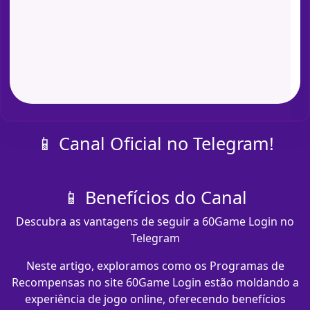
📱 Canal Oficial no Telegram!
📱 Benefícios do Canal
Descubra as vantagens de seguir a 60Game Login no
Telegram
Neste artigo, exploramos como os Programas de
Recompensas no site 60Game Login estão moldando a
experiência de jogo online, oferecendo benefícios