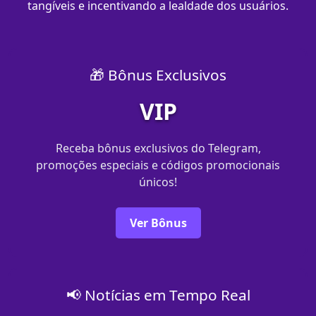
tangíveis e incentivando a lealdade dos usuários.
🎁 Bônus Exclusivos
VIP
Receba bônus exclusivos do Telegram,
promoções especiais e códigos promocionais
únicos!
Ver Bônus
📢 Notícias em Tempo Real