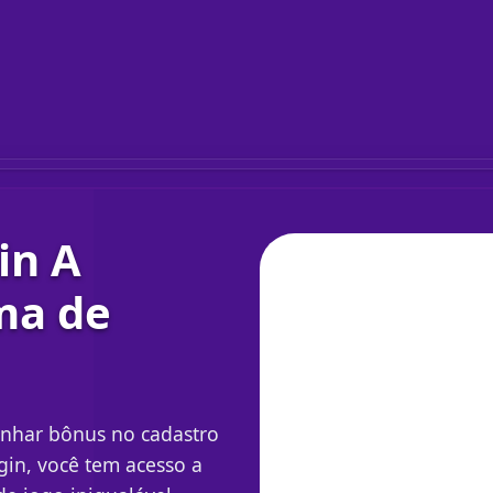
in A
ma de
anhar bônus no cadastro
in, você tem acesso a