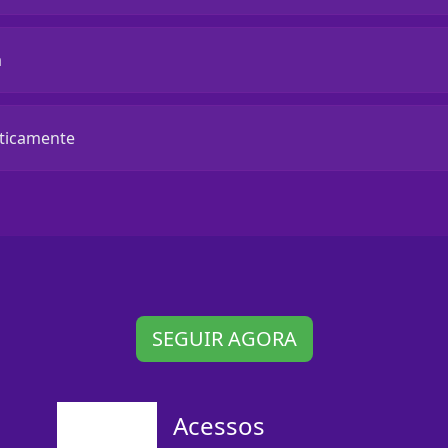
a
aticamente
SEGUIR AGORA
Acessos