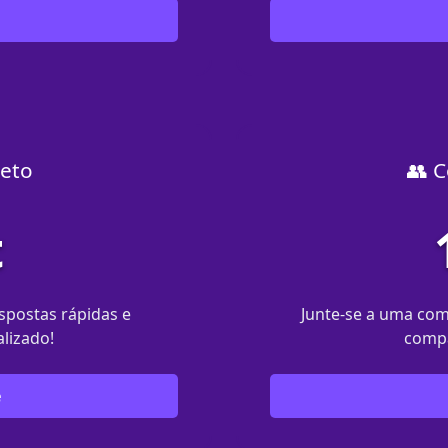
reto
👥 
t
espostas rápidas e
Junte-se a uma com
lizado!
compa
e