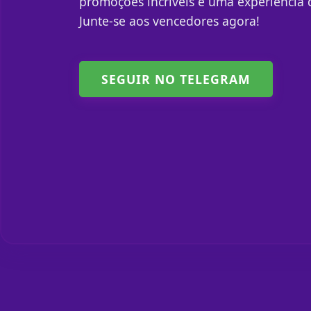
promoções incríveis e uma experiência d
Junte-se aos vencedores agora!
SEGUIR NO TELEGRAM