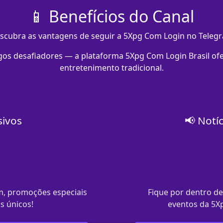
📱 Benefícios do Canal
scubra as vantagens de seguir a 5Xpg Com Login no Teleg
s desafiadores — a plataforma 5Xpg Com Login Brasil ofer
entretenimento tradicional.
sivos
📢 Notí
m, promoções especiais
Fique por dentro d
s únicos!
eventos da 5X