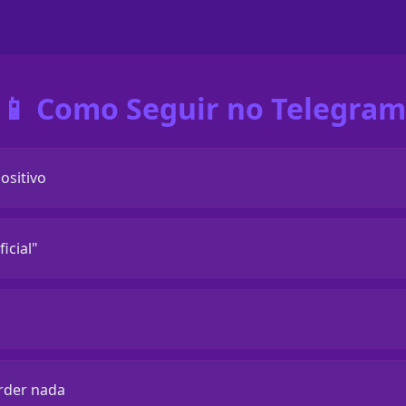
📱 Como Seguir no Telegram
ositivo
icial"
erder nada