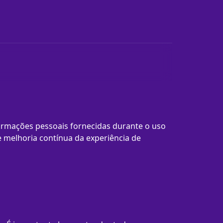
ormações pessoais fornecidas durante o uso
e melhoria contínua da experiência de