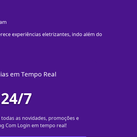
ram
ece experiências eletrizantes, indo além do
cias em Tempo Real
24/7
e todas as novidades, promoções e
pg Com Login em tempo real!