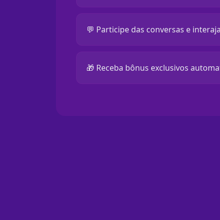
💬 Participe das conversas e interaj
🎁 Receba bônus exclusivos autom