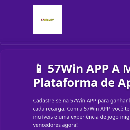
📱 57Win APP A 
Plataforma de A
Cadastre-se na 57Win APP para ganhar 
cada recarga. Com a 57Win APP, você t
incríveis e uma experiência de jogo inig
vencedores agora!