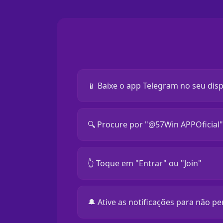
📱 Baixe o app Telegram no seu disp
🔍 Procure por "@57Win APPOficial"
👆 Toque em "Entrar" ou "Join"
🔔 Ative as notificações para não p