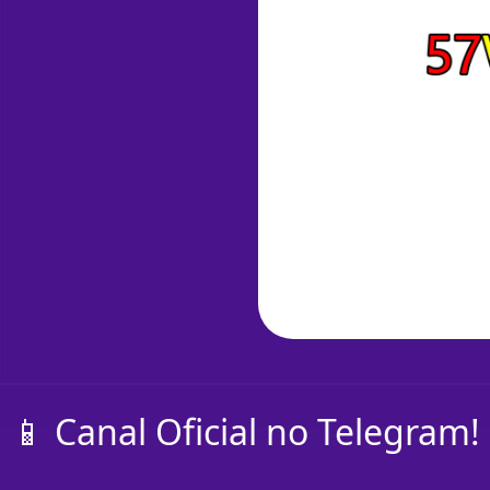
📱 Canal Oficial no Telegram!