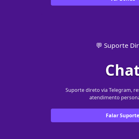
💬 Suporte Di
Cha
Suporte direto via Telegram, r
atendimento persona
Falar Suport