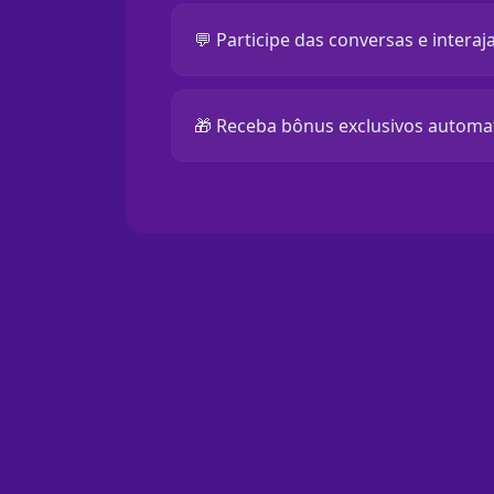
💬 Participe das conversas e interaj
🎁 Receba bônus exclusivos autom