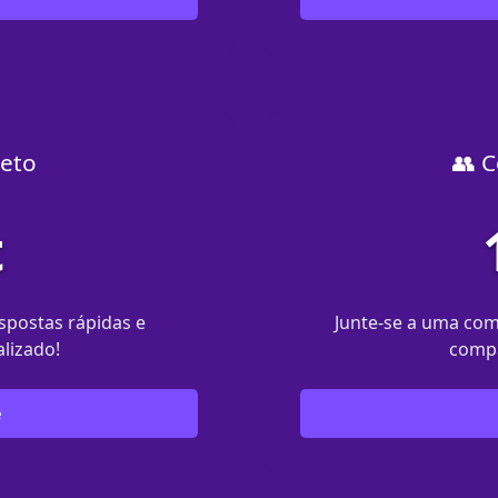
reto
👥 
t
espostas rápidas e
Junte-se a uma com
lizado!
compa
e