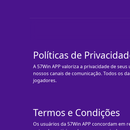
Políticas de Privacida
A 57Win APP valoriza a privacidade de seus
nossos canais de comunicação. Todos os dad
jogadores.
Termos e Condições
Os usuários da 57Win APP concordam em res