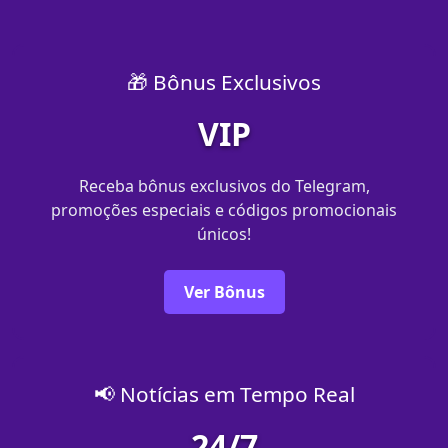
🎁 Bônus Exclusivos
VIP
Receba bônus exclusivos do Telegram,
promoções especiais e códigos promocionais
únicos!
Ver Bônus
📢 Notícias em Tempo Real
24/7