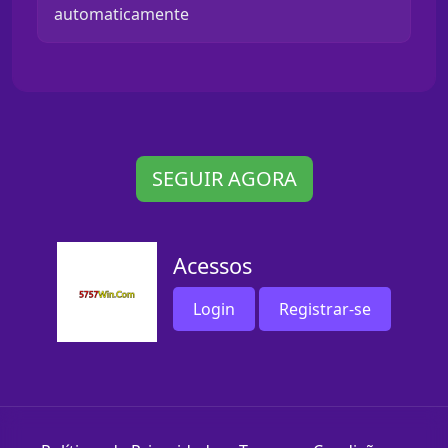
automaticamente
SEGUIR AGORA
Acessos
Login
Registrar-se