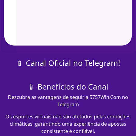
📱 Canal Oficial no Telegram!
📱 Benefícios do Canal
Descubra as vantagens de seguir a 5757Win.Com no
Telegram
Os esportes virtuais não são afetados pelas condições
climáticas, garantindo uma experiência de apostas
consistente e confiável.