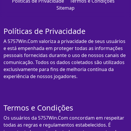
Políticas de Privacidade
Termos e Condições
Sitemap
Políticas de Privacidade
A 5757Win.Com valoriza a privacidade de seus usuários
e está empenhada em proteger todas as informações
pessoais fornecidas durante o uso de nossos canais de
comunicação. Todos os dados coletados são utilizados
exclusivamente para fins de melhoria contínua da
experiência de nossos jogadores.
Termos e Condições
Os usuários da 5757Win.Com concordam em respeitar
todas as regras e regulamentos estabelecidos. É