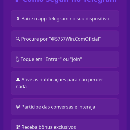
📱 Baixe o app Telegram no seu dispositivo
🔍 Procure por "@5757Win.ComOficial"
👆 Toque em "Entrar" ou "Join"
🔔 Ative as notificações para não perder
nada
💬 Participe das conversas e interaja
🎁 Receba bônus exclusivos