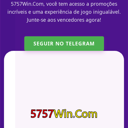
5757Win.Com, você tem acesso a promoções
incríveis e uma experiência de jogo inigualável.
Junte-se aos vencedores agora!
SEGUIR NO TELEGRAM