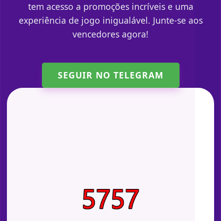
tem acesso a promoções incríveis e uma
experiência de jogo inigualável. Junte-se aos
vencedores agora!
SEGUIR NO TELEGRAM