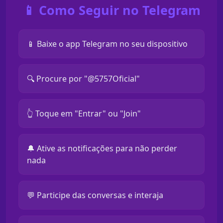
📱 Como Seguir no Telegram
📱 Baixe o app Telegram no seu dispositivo
🔍 Procure por "@5757Oficial"
👆 Toque em "Entrar" ou "Join"
🔔 Ative as notificações para não perder
nada
💬 Participe das conversas e interaja