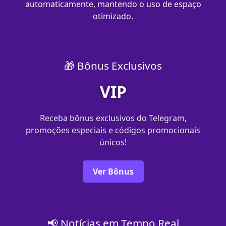
automaticamente, mantendo o uso de espaço
otimizado.
🎁 Bônus Exclusivos
VIP
Receba bônus exclusivos do Telegram,
promoções especiais e códigos promocionais
únicos!
Ver Bônus
📢 Notícias em Tempo Real