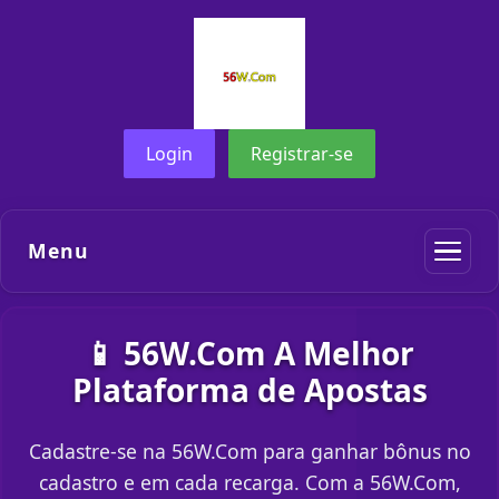
Login
Registrar-se
Menu
📱 56W.Com A Melhor
Plataforma de Apostas
Cadastre-se na 56W.Com para ganhar bônus no
cadastro e em cada recarga. Com a 56W.Com,