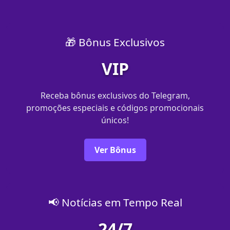
🎁 Bônus Exclusivos
VIP
Receba bônus exclusivos do Telegram,
promoções especiais e códigos promocionais
únicos!
Ver Bônus
📢 Notícias em Tempo Real
24/7