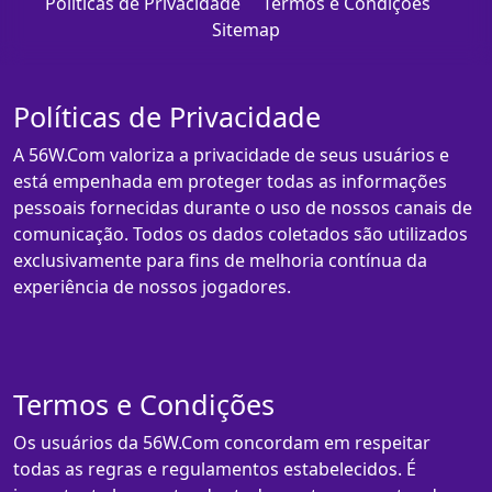
Políticas de Privacidade
Termos e Condições
Sitemap
Políticas de Privacidade
A 56W.Com valoriza a privacidade de seus usuários e
está empenhada em proteger todas as informações
pessoais fornecidas durante o uso de nossos canais de
comunicação. Todos os dados coletados são utilizados
exclusivamente para fins de melhoria contínua da
experiência de nossos jogadores.
Termos e Condições
Os usuários da 56W.Com concordam em respeitar
todas as regras e regulamentos estabelecidos. É