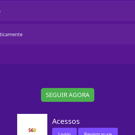
a
aticamente
SEGUIR AGORA
Acessos
Login
Registrar-se