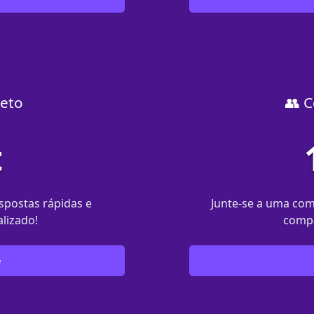
reto
👥 
t
espostas rápidas e
Junte-se a uma com
lizado!
compa
e