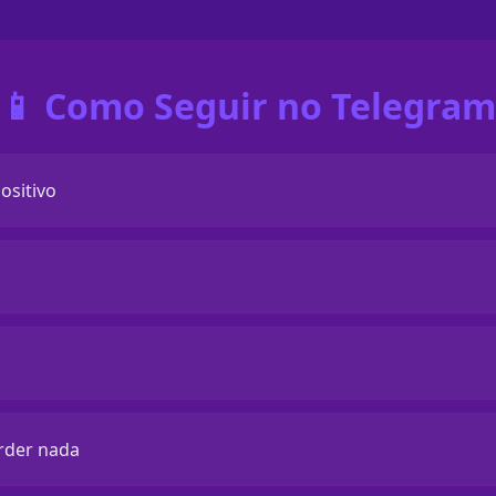
📱 Como Seguir no Telegram
ositivo
erder nada