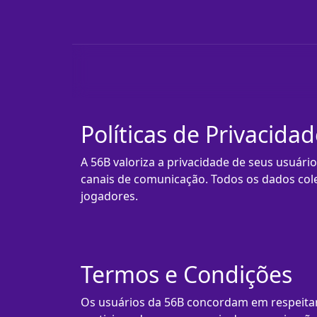
Políticas de Privacida
A 56B valoriza a privacidade de seus usuár
canais de comunicação. Todos os dados cole
jogadores.
Termos e Condições
Os usuários da 56B concordam em respeitar 