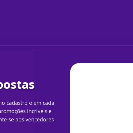
postas
no cadastro e em cada
promoções incríveis e
unte-se aos vencedores