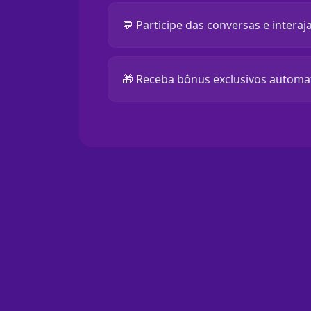
💬 Participe das conversas e interaj
🎁 Receba bônus exclusivos autom