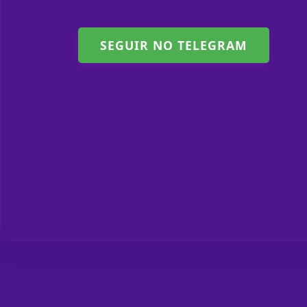
SEGUIR NO TELEGRAM