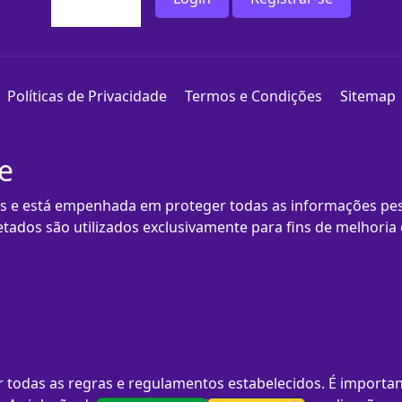
Políticas de Privacidade
Termos e Condições
Sitemap
de
ios e está empenhada em proteger todas as informações pe
tados são utilizados exclusivamente para fins de melhoria
todas as regras e regulamentos estabelecidos. É importan