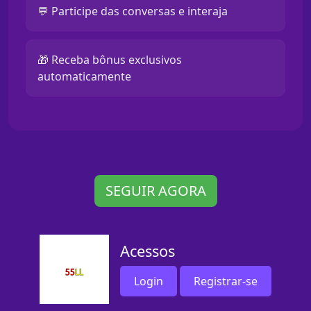
💬 Participe das conversas e interaja
🎁 Receba bônus exclusivos
automaticamente
SEGUIR AGORA
Acessos
Login
Registrar-se