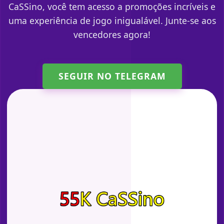
CaSSino, você tem acesso a promoções incríveis e
uma experiência de jogo inigualável. Junte-se aos
vencedores agora!
SEGUIR NO TELEGRAM