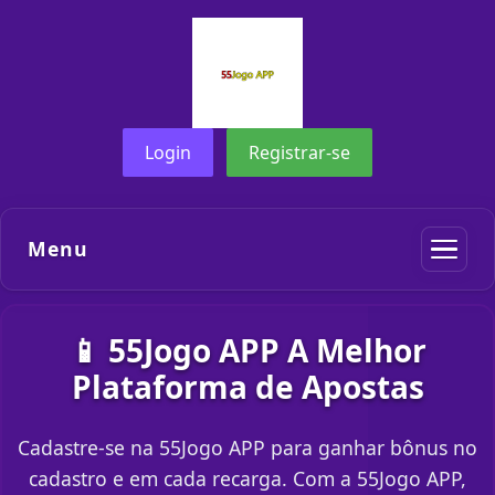
Login
Registrar-se
Menu
📱 55Jogo APP A Melhor
Plataforma de Apostas
Cadastre-se na 55Jogo APP para ganhar bônus no
cadastro e em cada recarga. Com a 55Jogo APP,