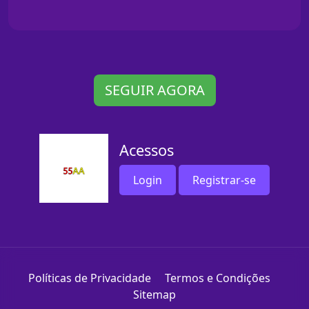
SEGUIR AGORA
Acessos
Login
Registrar-se
Políticas de Privacidade
Termos e Condições
Sitemap