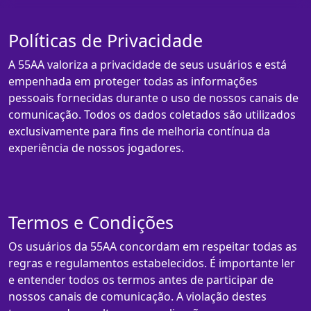
Políticas de Privacidade
A 55AA valoriza a privacidade de seus usuários e está
empenhada em proteger todas as informações
pessoais fornecidas durante o uso de nossos canais de
comunicação. Todos os dados coletados são utilizados
exclusivamente para fins de melhoria contínua da
experiência de nossos jogadores.
Termos e Condições
Os usuários da 55AA concordam em respeitar todas as
regras e regulamentos estabelecidos. É importante ler
e entender todos os termos antes de participar de
nossos canais de comunicação. A violação destes