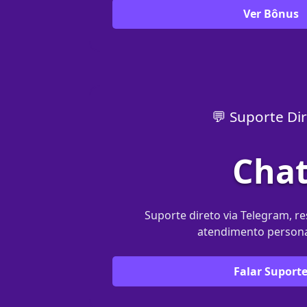
Ver Bônus
💬 Suporte Di
Cha
Suporte direto via Telegram, r
atendimento persona
Falar Suport