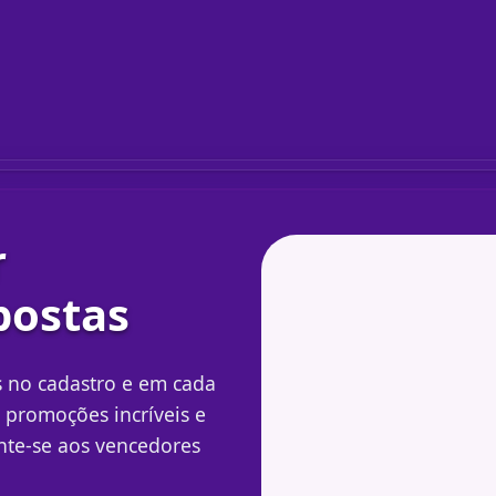
r
postas
 no cadastro e em cada
 promoções incríveis e
unte-se aos vencedores