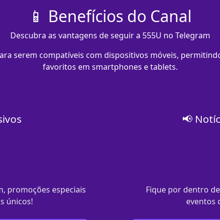
📱 Benefícios do Canal
Descubra as vantagens de seguir a 555U no Telegram
para serem compatíveis com dispositivos móveis, permitind
favoritos em smartphones e tablets.
sivos
📢 Notí
m, promoções especiais
Fique por dentro d
s únicos!
eventos 