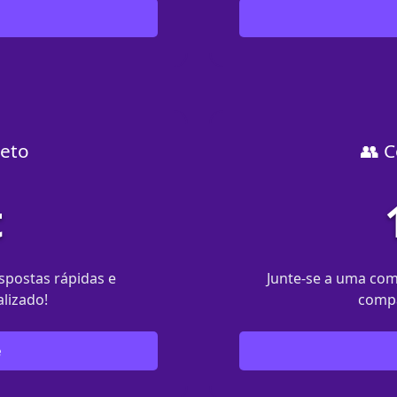
reto
👥 
t
espostas rápidas e
Junte-se a uma com
lizado!
compa
e