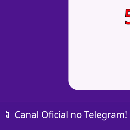
📱 Canal Oficial no Telegram!