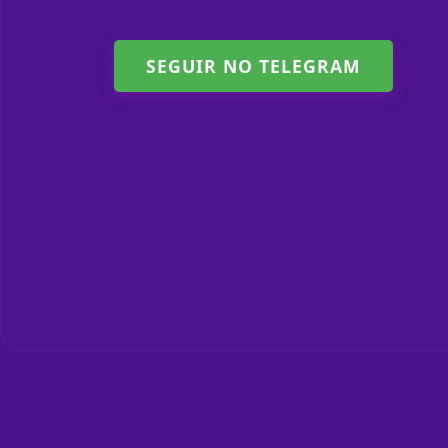
SEGUIR NO TELEGRAM