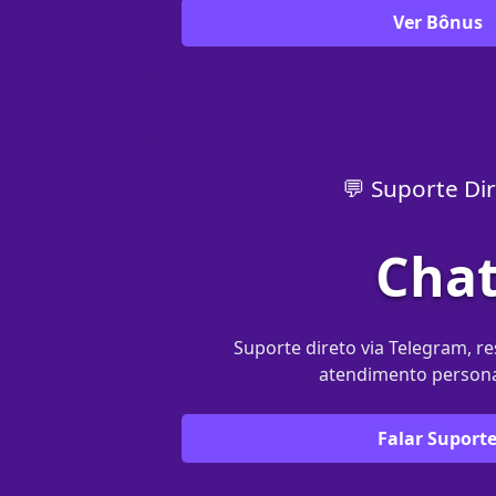
Ver Bônus
💬 Suporte Di
Cha
Suporte direto via Telegram, r
atendimento persona
Falar Suport