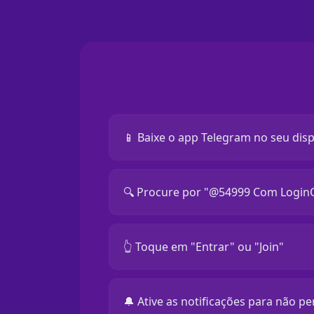
📱 Baixe o app Telegram no seu disp
🔍 Procure por "@54999 Com LoginO
👆 Toque em "Entrar" ou "Join"
🔔 Ative as notificações para não p