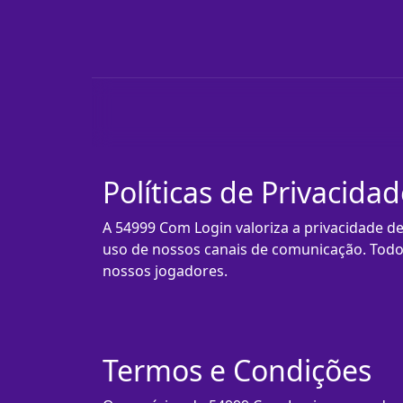
Políticas de Privacida
A 54999 Com Login valoriza a privacidade 
uso de nossos canais de comunicação. Todos
nossos jogadores.
Termos e Condições