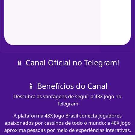
📱 Canal Oficial no Telegram!
📱 Benefícios do Canal
Descubra as vantagens de seguir a 48X Jogo no
Telegram
A plataforma 48X Jogo Brasil conecta jogadores
apaixonados por cassinos de todo o mundo; a 48X Jogo
aproxima pessoas por meio de experiências interativas.