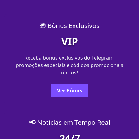
🎁 Bônus Exclusivos
VIP
Receba bônus exclusivos do Telegram,
promoções especiais e códigos promocionais
únicos!
Ver Bônus
📢 Notícias em Tempo Real
24/7