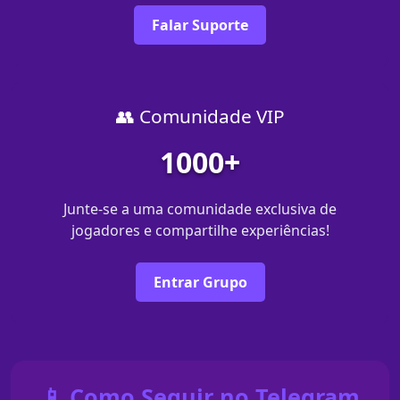
Falar Suporte
👥 Comunidade VIP
1000+
Junte-se a uma comunidade exclusiva de
jogadores e compartilhe experiências!
Entrar Grupo
📱 Como Seguir no Telegram