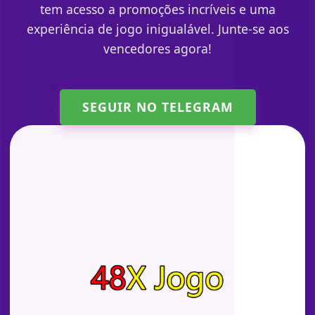
tem acesso a promoções incríveis e uma
experiência de jogo inigualável. Junte-se aos
vencedores agora!
SEGUIR NO TELEGRAM