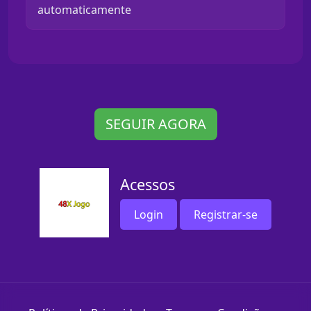
automaticamente
SEGUIR AGORA
Acessos
Login
Registrar-se