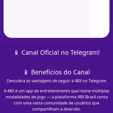
📱 Canal Oficial no Telegram!
📱 Benefícios do Canal
Descubra as vantagens de seguir a 48X no Telegram
A 48X é um app de entretenimento que reúne múltiplas
modalidades de jogo — a plataforma 48X Brasil conta
com uma vasta comunidade de usuários que
compartilham a diversão.