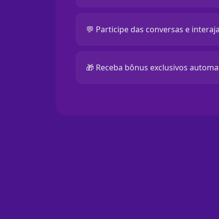
💬 Participe das conversas e interaj
🎁 Receba bônus exclusivos autom