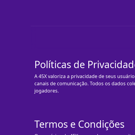
Políticas de Privacida
A 45X valoriza a privacidade de seus usuár
canais de comunicação. Todos os dados cole
jogadores.
Termos e Condições