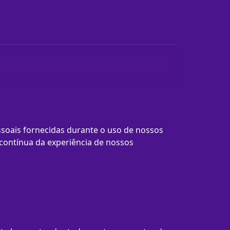
ssoais fornecidas durante o uso de nossos
 contínua da experiência de nossos