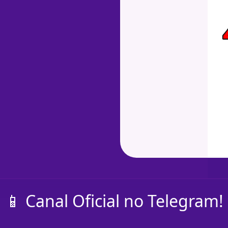
📱 Canal Oficial no Telegram!