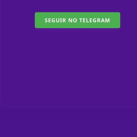
SEGUIR NO TELEGRAM