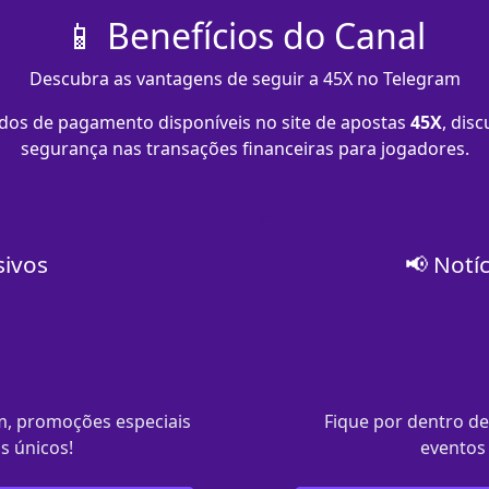
📱 Benefícios do Canal
Descubra as vantagens de seguir a 45X no Telegram
odos de pagamento disponíveis no site de apostas
45X
, dis
segurança nas transações financeiras para jogadores.
sivos
📢 Notí
m, promoções especiais
Fique por dentro d
s únicos!
eventos