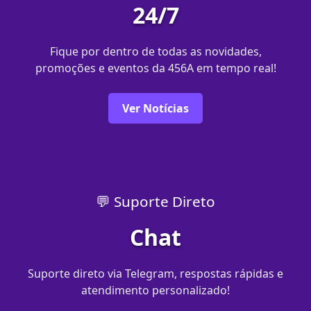
24/7
Fique por dentro de todas as novidades,
promoções e eventos da 456A em tempo real!
Ver Notícias
💬 Suporte Direto
Chat
Suporte direto via Telegram, respostas rápidas e
atendimento personalizado!