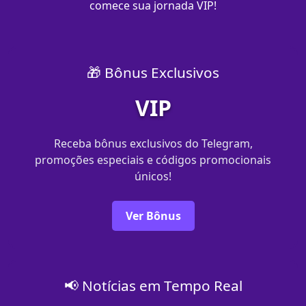
comece sua jornada VIP!
🎁 Bônus Exclusivos
VIP
Receba bônus exclusivos do Telegram,
promoções especiais e códigos promocionais
únicos!
Ver Bônus
📢 Notícias em Tempo Real