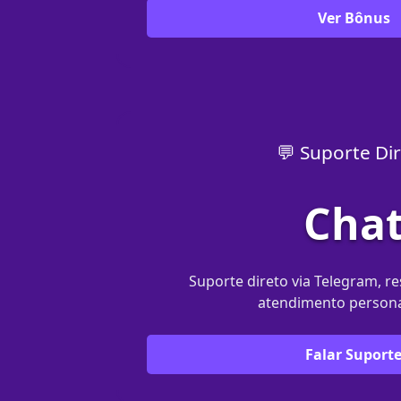
Ver Bônus
💬 Suporte Di
Cha
Suporte direto via Telegram, r
atendimento persona
Falar Suport