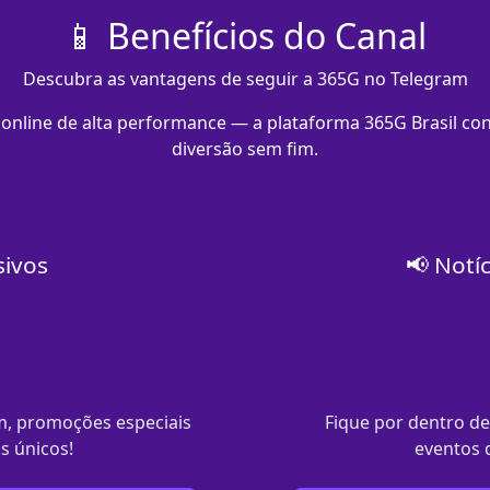
📱 Benefícios do Canal
Descubra as vantagens de seguir a 365G no Telegram
online de alta performance — a plataforma 365G Brasil con
diversão sem fim.
sivos
📢 Notí
m, promoções especiais
Fique por dentro d
s únicos!
eventos 