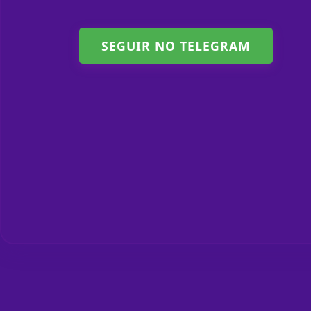
SEGUIR NO TELEGRAM