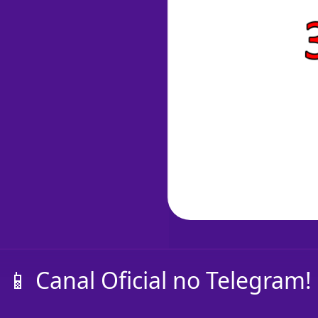
📱 Canal Oficial no Telegram!