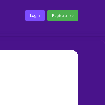
Login
Registrar-se