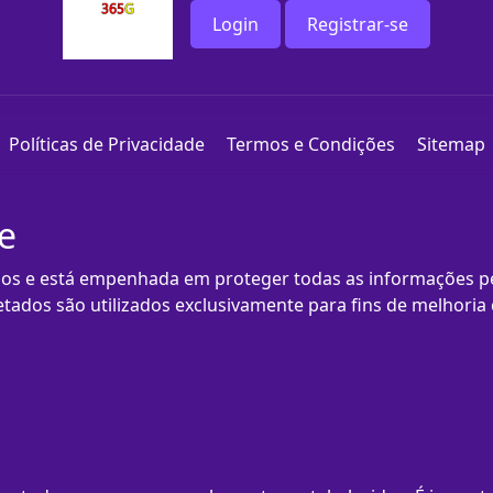
Login
Registrar-se
Políticas de Privacidade
Termos e Condições
Sitemap
de
rios e está empenhada em proteger todas as informações p
tados são utilizados exclusivamente para fins de melhoria