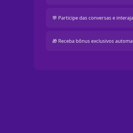
💬 Participe das conversas e interaj
🎁 Receba bônus exclusivos autom