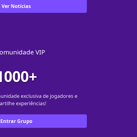
Ver Notícias
Comunidade VIP
1000+
unidade exclusiva de jogadores e
rtilhe experiências!
Entrar Grupo