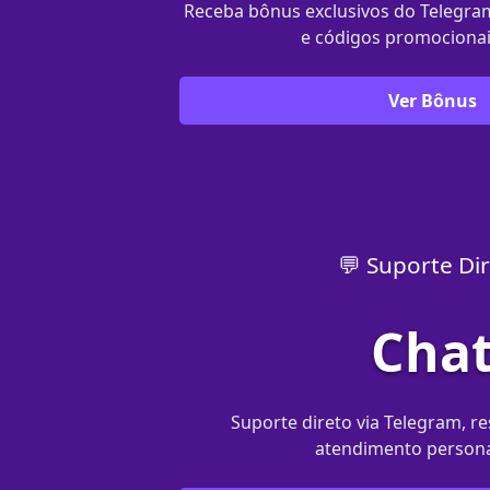
Receba bônus exclusivos do Telegra
e códigos promocionai
Ver Bônus
💬 Suporte Di
Cha
Suporte direto via Telegram, r
atendimento persona