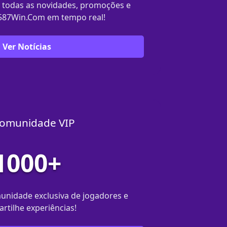
e todas as novidades, promoções e
587Win.Com em tempo real!
Ver Notícias
Comunidade VIP
1000+
unidade exclusiva de jogadores e
rtilhe experiências!