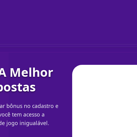
A Melhor
postas
ar bônus no cadastro e
você tem acesso a
e jogo inigualável.