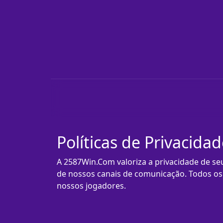
Políticas de Privacida
A 2587Win.Com valoriza a privacidade de s
de nossos canais de comunicação. Todos os 
nossos jogadores.