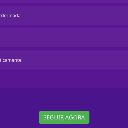
erder nada
a
aticamente
SEGUIR AGORA