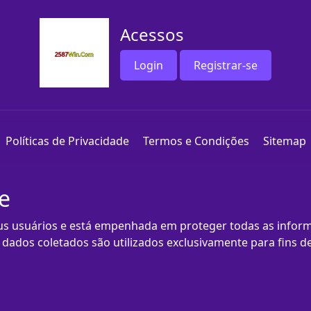
Acessos
Login
Registrar-se
Políticas de Privacidade
Termos e Condições
Sitemap
de
eus usuários e está empenhada em proteger todas as infor
dados coletados são utilizados exclusivamente para fins d