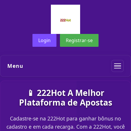
Login
Registrar-se
Menu
📱 222Hot A Melhor
Plataforma de Apostas
Cadastre-se na 222Hot para ganhar bônus no
cadastro e em cada recarga. Com a 222Hot, você