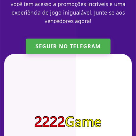
você tem acesso a promoções incríveis e uma
experiência de jogo inigualável. Junte-se aos
vencedores agora!
SEGUIR NO TELEGRAM