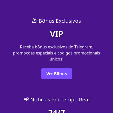
🎁 Bônus Exclusivos
VIP
Receba bônus exclusivos do Telegram,
promoções especiais e códigos promocionais
únicos!
Ver Bônus
📢 Notícias em Tempo Real
24/7