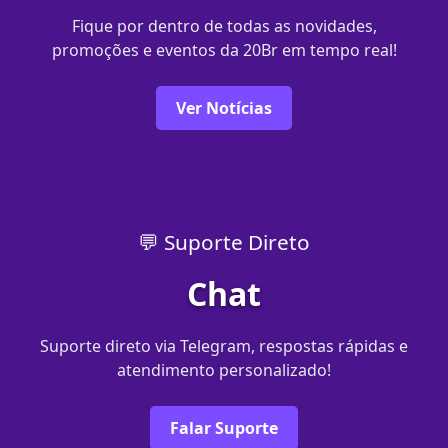
Fique por dentro de todas as novidades,
promoções e eventos da 20Br em tempo real!
Ver Notícias
💬 Suporte Direto
Chat
Suporte direto via Telegram, respostas rápidas e
atendimento personalizado!
Falar Suporte