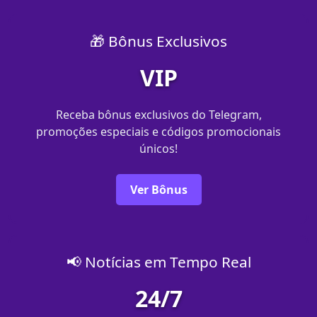
🎁 Bônus Exclusivos
VIP
Receba bônus exclusivos do Telegram,
promoções especiais e códigos promocionais
únicos!
Ver Bônus
📢 Notícias em Tempo Real
24/7