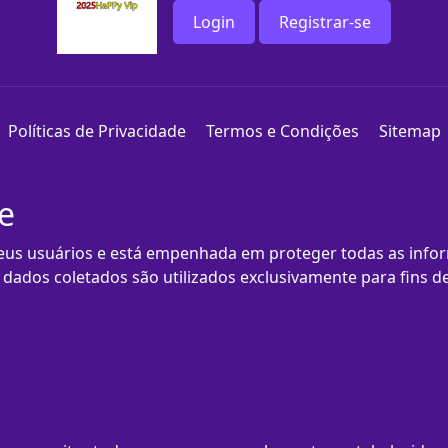
Login
Registrar-se
Políticas de Privacidade
Termos e Condições
Sitemap
de
seus usuários e está empenhada em proteger todas as info
dados coletados são utilizados exclusivamente para fins d