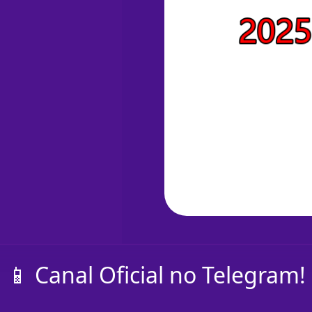
📱 Canal Oficial no Telegram!