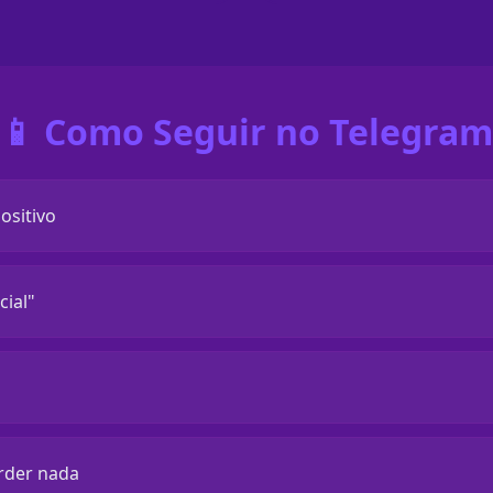
📱 Como Seguir no Telegram
ositivo
ial"
erder nada