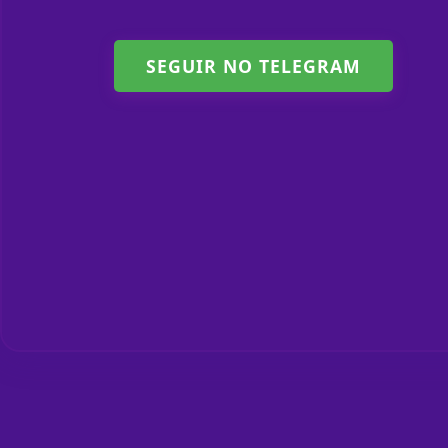
SEGUIR NO TELEGRAM