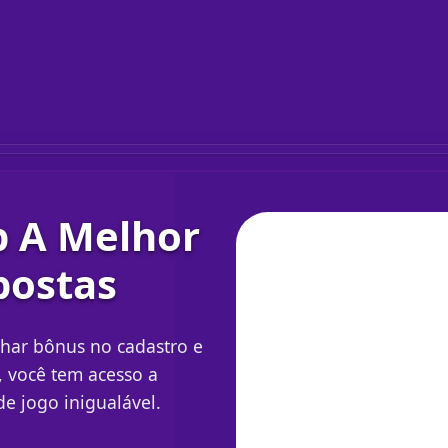
p A Melhor
postas
har bônus no cadastro e
 você tem acesso a
e jogo inigualável.