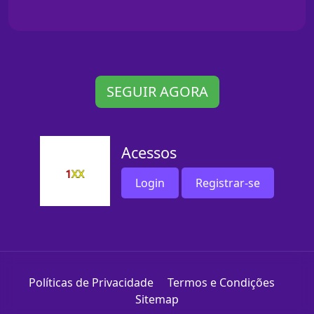
SEGUIR AGORA
Acessos
Login
Registrar-se
Políticas de Privacidade
Termos e Condições
Sitemap