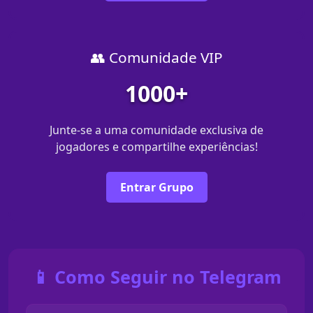
👥 Comunidade VIP
1000+
Junte-se a uma comunidade exclusiva de
jogadores e compartilhe experiências!
Entrar Grupo
📱 Como Seguir no Telegram