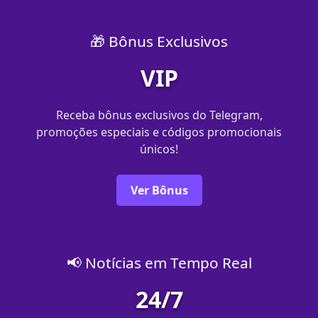
🎁 Bônus Exclusivos
VIP
Receba bônus exclusivos do Telegram,
promoções especiais e códigos promocionais
únicos!
Ver Bônus
📢 Notícias em Tempo Real
24/7