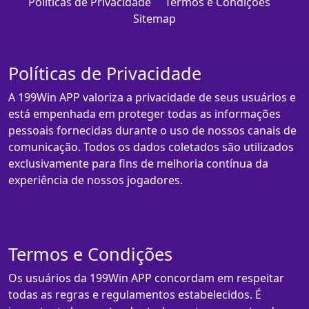
Políticas de Privacidade
Termos e Condições
Sitemap
Políticas de Privacidade
A 199Win APP valoriza a privacidade de seus usuários e
está empenhada em proteger todas as informações
pessoais fornecidas durante o uso de nossos canais de
comunicação. Todos os dados coletados são utilizados
exclusivamente para fins de melhoria contínua da
experiência de nossos jogadores.
Termos e Condições
Os usuários da 199Win APP concordam em respeitar
todas as regras e regulamentos estabelecidos. É