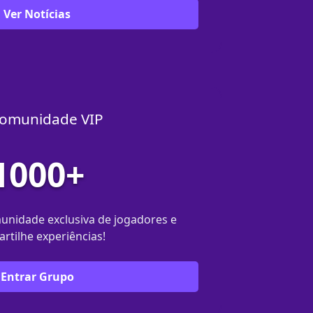
Ver Notícias
Comunidade VIP
1000+
unidade exclusiva de jogadores e
rtilhe experiências!
Entrar Grupo