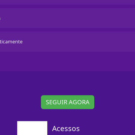
a
aticamente
SEGUIR AGORA
Acessos