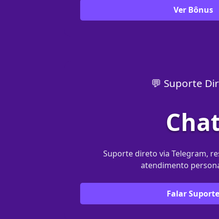
Ver Bônus
💬 Suporte Di
Cha
Suporte direto via Telegram, r
atendimento persona
Falar Suport