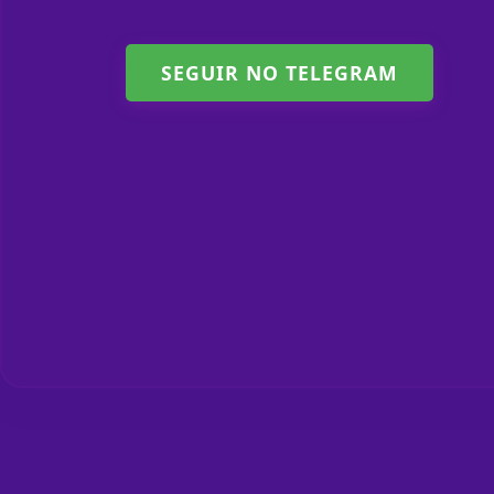
SEGUIR NO TELEGRAM