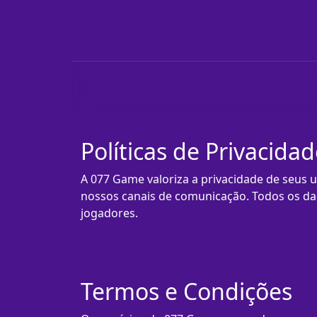
Políticas de Privacida
A 077 Game valoriza a privacidade de seus
nossos canais de comunicação. Todos os dad
jogadores.
Termos e Condições