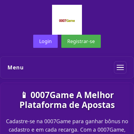
Login
Registrar-se
Menu
📱 0007Game A Melhor
Plataforma de Apostas
Cadastre-se na 0007Game para ganhar bônus no
cadastro e em cada recarga. Com a 0007Game,