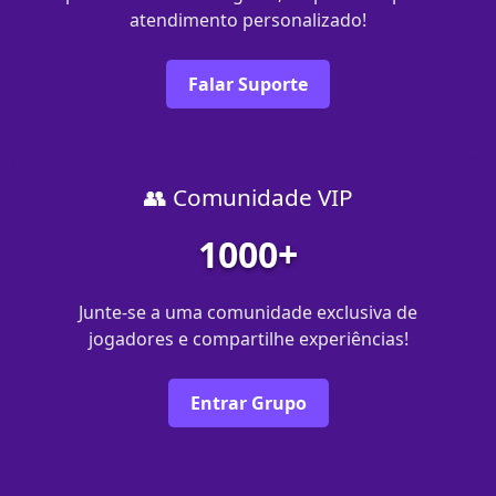
atendimento personalizado!
Falar Suporte
👥 Comunidade VIP
1000+
Junte-se a uma comunidade exclusiva de
jogadores e compartilhe experiências!
Entrar Grupo